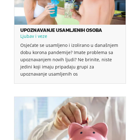
UPOZNAVANJE USAMLJENIH OSOBA
Ljubav i veze
Osjećate se usamljeno i izolirano u današnjem
dobu korona pandemije? Imate problema sa
upoznavanjem novih ljudi? Ne brinite, niste
jedini koji imaju pripadaju grupi za
upoznavanje usamljenih os