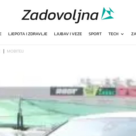
E
LJEPOTA I ZDRAVLJE
LJUBAV I VEZE
SPORT
TECH
ZA